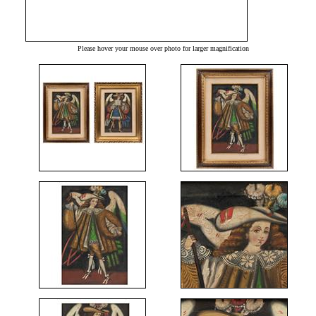
Please hover your mouse over photo for larger magnification