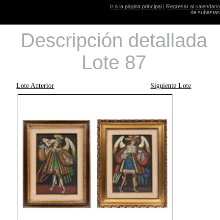
Ir a la página principal
|
Regresar al calendario
de subastas
Descripción detallada
Lote 87
Lote Anterior
Siguiente Lote