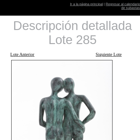
Ir a la página principal
|
Regresar al calendario
de subastas
Descripción detallada
Lote 285
Lote Anterior
Siguiente Lote