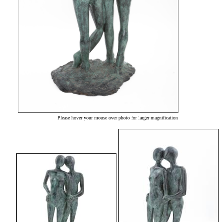
Please hover your mouse over photo for larger magnification