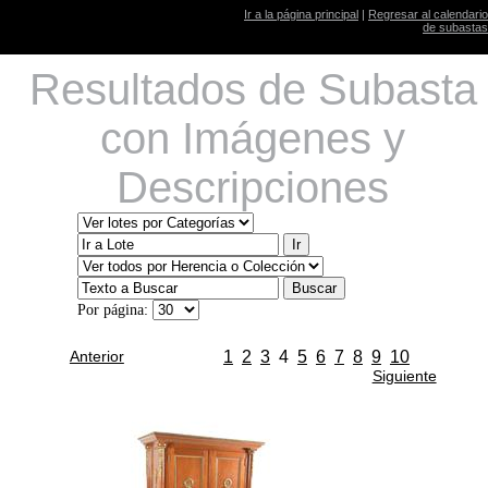
Ir a la página principal
|
Regresar al calendario
de subastas
Resultados de Subasta
con Imágenes y
Descripciones
Por página:
Anterior
1
2
3
4
5
6
7
8
9
10
Siguiente