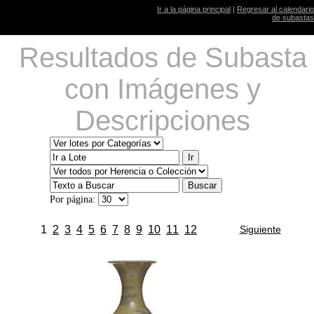
Ir a la página principal
|
Regresar al calendario
de subastas
Resultados de Subasta
con Imágenes y
Descripciones
Por página:
1
2
3
4
5
6
7
8
9
10
11
12
Siguiente