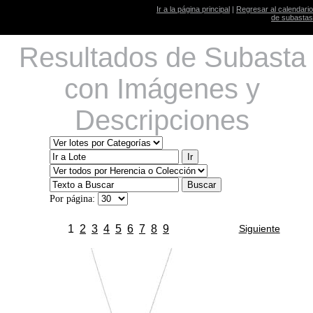
Ir a la página principal
|
Regresar al calendario
de subastas
Resultados de Subasta
con Imágenes y
Descripciones
Por página:
1
2
3
4
5
6
7
8
9
Siguiente