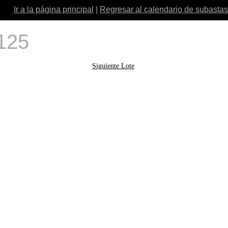
Ir a la página principal
|
Regresar al calendario de subastas
 125
Siguiente Lote