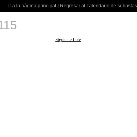
Ir a la página principal
|
Regresar al calendario de subastas
 115
Siguiente Lote