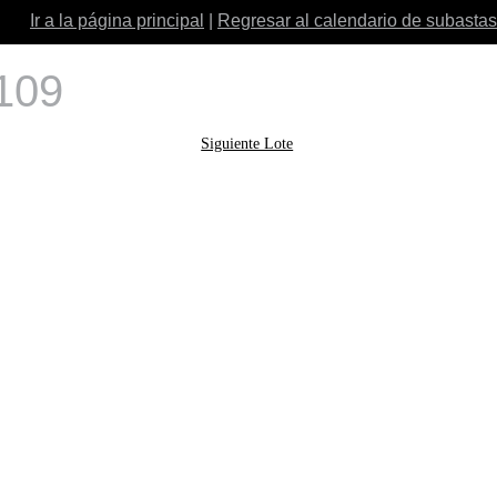
Ir a la página principal
|
Regresar al calendario de subastas
 109
Siguiente Lote