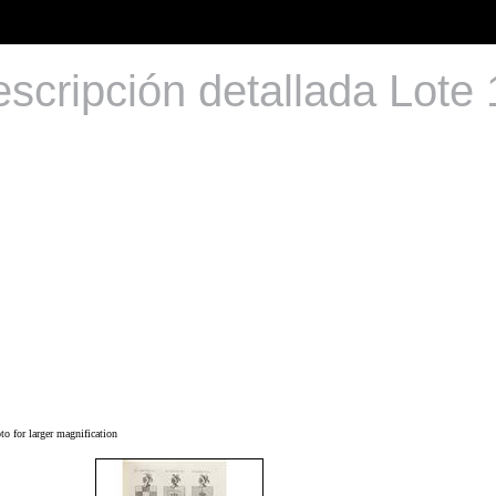
scripción detallada Lote
o for larger magnification