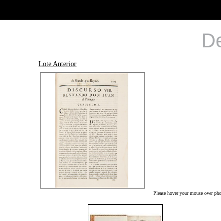
De
Lote Anterior
Please hover your mouse over phot