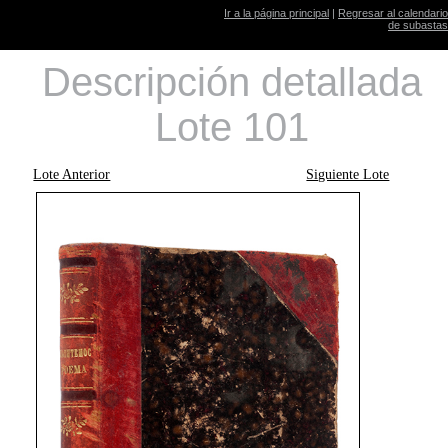
Ir a la página principal
|
Regresar al calendario
de subastas
Descripción detallada
Lote 101
Lote Anterior
Siguiente Lote