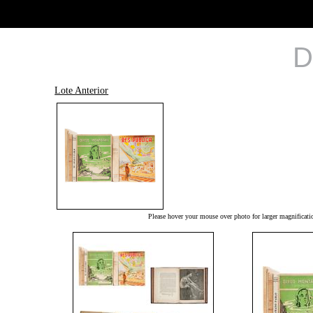
D
Lote Anterior
Please hover your mouse over photo for larger magnificati