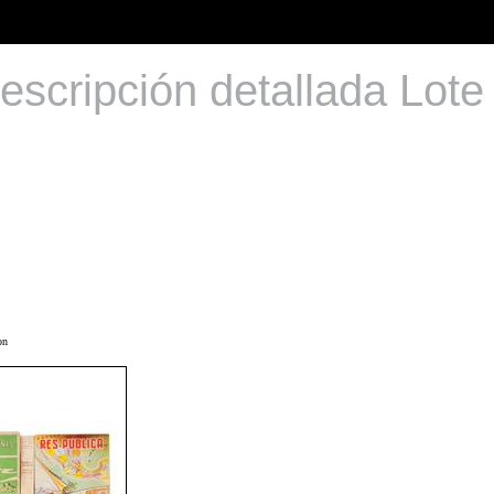
escripción detallada Lote
on