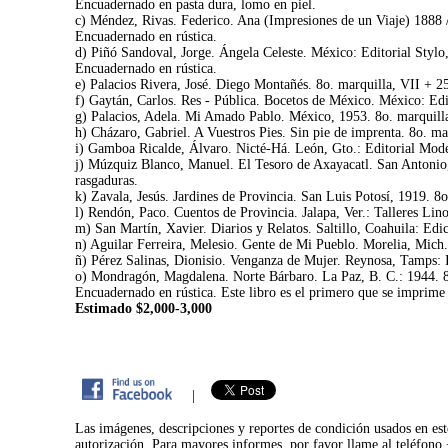
Encuadernado en pasta dura, lomo en piel.
c) Méndez, Rivas. Federico. Ana (Impresiones de un Viaje) 1888
Encuadernado en rústica.
d) Piñó Sandoval, Jorge. Ángela Celeste. México: Editorial Stylo,
Encuadernado en rústica.
e) Palacios Rivera, José. Diego Montañés. 8o. marquilla, VII + 2
f) Gaytán, Carlos. Res - Pública. Bocetos de México. México: Edi
g) Palacios, Adela. Mi Amado Pablo. México, 1953. 8o. marquilla,
h) Cházaro, Gabriel. A Vuestros Pies. Sin pie de imprenta. 8o. ma
i) Gamboa Ricalde, Álvaro. Nicté-Há. León, Gto.: Editorial Mode
j) Múzquiz Blanco, Manuel. El Tesoro de Axayacatl. San Antonio, T
rasgaduras.
k) Zavala, Jesús. Jardines de Provincia. San Luis Potosí, 1919. 8
l) Rendón, Paco. Cuentos de Provincia. Jalapa, Ver.: Talleres Li
m) San Martín, Xavier. Diarios y Relatos. Saltillo, Coahuila: Edi
n) Aguilar Ferreira, Melesio. Gente de Mi Pueblo. Morelia, Mich
ñ) Pérez Salinas, Dionisio. Venganza de Mujer. Reynosa, Tamps: 
o) Mondragón, Magdalena. Norte Bárbaro. La Paz, B. C.: 1944. 8
Encuadernado en rústica. Este libro es el primero que se imprime 
Estimado $2,000-3,000
|
Las imágenes, descripciones y reportes de condición usados en est
autorización. Para mayores informes, por favor llame al teléfon