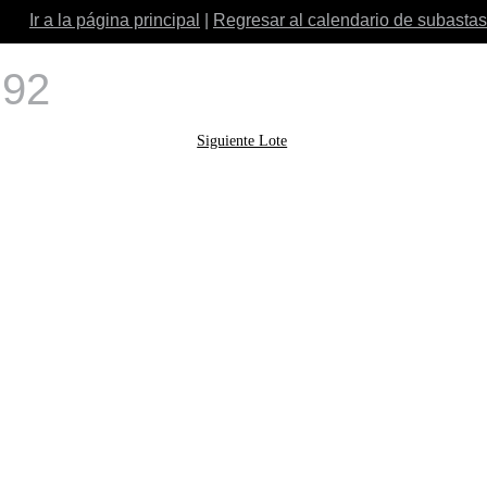
Ir a la página principal
|
Regresar al calendario de subastas
 92
Siguiente Lote