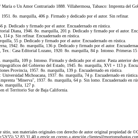
 / María o Un Amor Contrariado 1888. Villahermosa, Tabasco: Imprenta del Gob
 1951. 8o. marquilla, 406 p. Firmado y dedicado por el autor. Sin refinar.
56 p. Dedicado y firmado por el autor. Encuadernado en rústica.
torial Diana, 1946. 8o. marquilla, 201 p. Dedicado y firmado por el autor. Enc
 114 p. Sin refinar. Encuadernado en rústica.
rquilla, 55 p. Dedicado y firmado por el autor. Encuadernado en rústica.
rna, 1942. 8o. marquilla, 136 p. Dedicado y firmado por el autor. Encuadernad
ex.: Casa Editorial Lozano, 1920. 8o. marquilla, 84 p. Intonso. Primeras 15 pp
o. marquilla, 109 p. Intonso. Firmado y dedicado por el autor. Pasta anterior d
notipográficos del Gobierno del Estado, 1945. 8o. marquilla, XVI + 113 p. Encu
ciones Provincia, 1957. 8o. marquilla, 139 p. Encuadernado en rústica.
.: Universidad Michoacana, 1937. 8o. marquilla, 74 p. Encuadernado en rústica
Imprenta "Minerva", 1937. 8o. marquilla, 64 p. Sin lomo. Encuadernado en rús
o. marquilla, 127 p.
en el Territorio Sur de Baja California.
e sitio, son materiales originales con derecho de autor original propiedad de 
o +52(55) 52.83.31.40 o envíe un correo a
atención.clientes@mortonsubastas.co