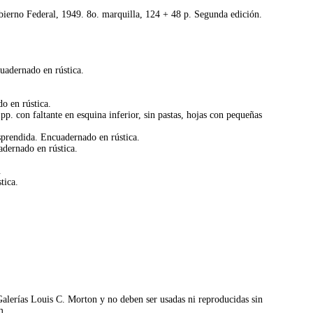
ierno Federal, 1949. 8o. marquilla, 124 + 48 p. Segunda edición.
uadernado en rústica.
o en rústica.
. con faltante en esquina inferior, sin pastas, hojas con pequeñas
esprendida. Encuadernado en rústica.
adernado en rústica.
.
tica.
©Galerías Louis C. Morton y no deben ser usadas ni reproducidas sin
m