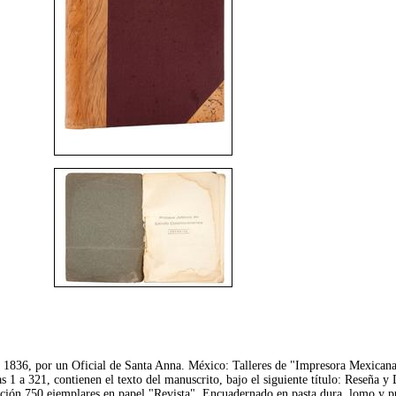
 1836, por un Oficial de Santa Anna. México: Talleres de "Impresora Mexicana
s 1 a 321, contienen el texto del manuscrito, bajo el siguiente título: Reseña 
ión 750 ejemplares en papel "Revista". Encuadernado en pasta dura, lomo y pu