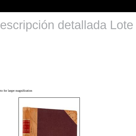
escripción detallada Lote
o for larger magnification