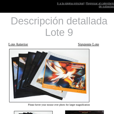
Ir a la página principal
|
Regresar al calendario
de subastas
Descripción detallada
Lote 9
Lote Anterior
Siguiente Lote
Please hover your mouse over photo for larger magnification