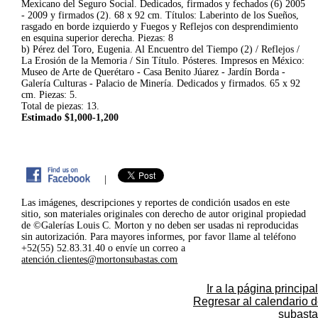
Mexicano del Seguro Social. Dedicados, firmados y fechados (6) 2005
- 2009 y firmados (2). 68 x 92 cm. Títulos: Laberinto de los Sueños,
rasgado en borde izquierdo y Fuegos y Reflejos con desprendimiento
en esquina superior derecha. Piezas: 8
b) Pérez del Toro, Eugenia. Al Encuentro del Tiempo (2) / Reflejos /
La Erosión de la Memoria / Sin Título. Pósteres. Impresos en México:
Museo de Arte de Querétaro - Casa Benito Júarez - Jardín Borda -
Galería Culturas - Palacio de Minería. Dedicados y firmados. 65 x 92
cm. Piezas: 5.
Total de piezas: 13.
Estimado $1,000-1,200
|
Las imágenes, descripciones y reportes de condición usados en este
sitio, son materiales originales con derecho de autor original propiedad
de ©Galerías Louis C. Morton y no deben ser usadas ni reproducidas
sin autorización. Para mayores informes, por favor llame al teléfono
+52(55) 52.83.31.40 o envíe un correo a
atención.clientes@mortonsubastas.com
Ir a la página principal
Regresar al calendario 
subasta