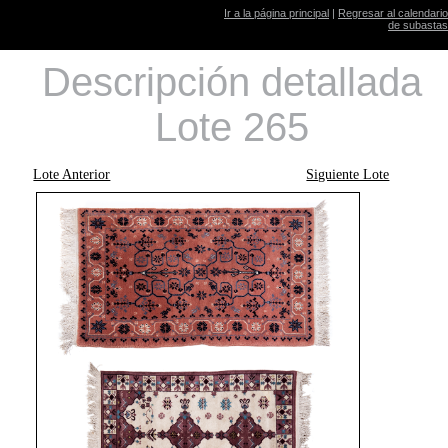
Ir a la página principal
|
Regresar al calendario
de subastas
Descripción detallada
Lote 265
Lote Anterior
Siguiente Lote