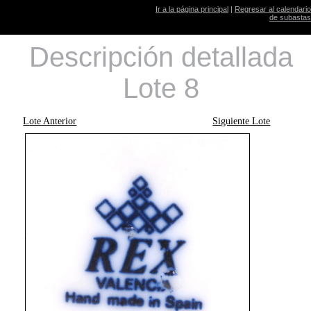
Ir a la página principal
|
Regresar al calendario
de subastas
Descripción detallada
Lote 8
Lote Anterior
Siguiente Lote