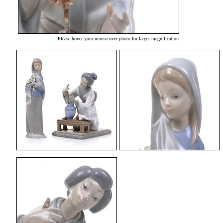
Please hover your mouse over photo for larger magnification