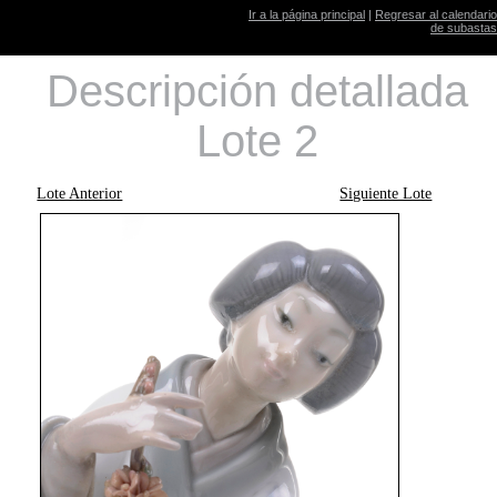
Ir a la página principal
|
Regresar al calendario
de subastas
Descripción detallada
Lote 2
Lote Anterior
Siguiente Lote