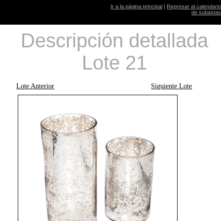
Ir a la página principal
|
Regresar al calendario
de subastas
Descripción detallada
Lote 21
Lote Anterior
Siguiente Lote