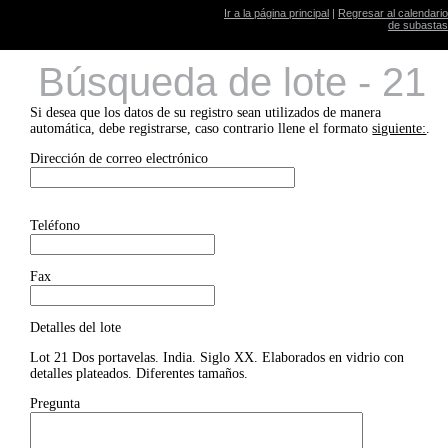
Ir a la página principal
|
Regresar al calendario
de subastas
Búsqueda de lote - 21
Si desea que los datos de su registro sean utilizados de manera
automática, debe registrarse, caso contrario llene el formato
siguiente:
.
Dirección de correo electrónico
Teléfono
Fax
Detalles del lote
Lot 21 Dos portavelas. India. Siglo XX. Elaborados en vidrio con
detalles plateados. Diferentes tamaños.
Pregunta