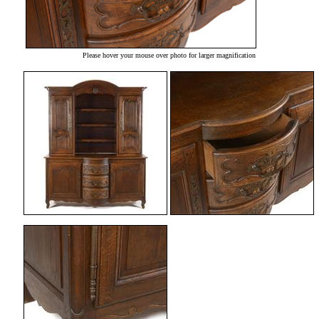
Please hover your mouse over photo for larger magnification