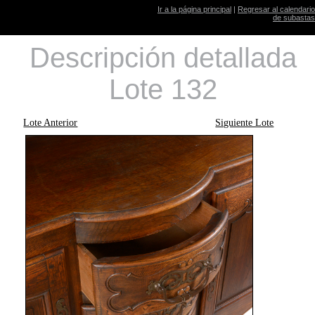
Ir a la página principal
|
Regresar al calendario
de subastas
Descripción detallada
Lote 132
Lote Anterior
Siguiente Lote