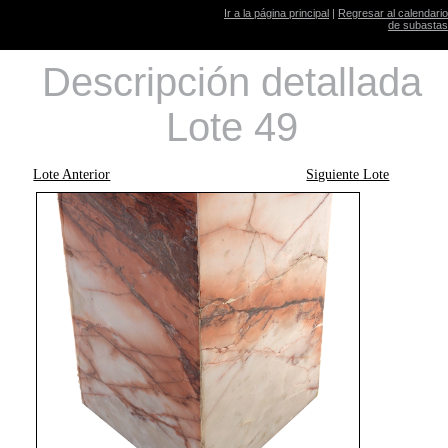
Ir a la página principal
|
Regresar al calendario
de subastas
Descripción detallada
Lote 49
Lote Anterior
Siguiente Lote