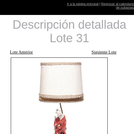
Ir a la página principal
|
Regresar al calendario
de subastas
Descripción detallada
Lote 31
Lote Anterior
Siguiente Lote