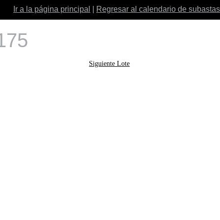
Ir a la página principal
|
Regresar al calendario de subastas
 175
Siguiente Lote