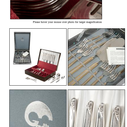
Please hover your mouse over photo for larger magnification