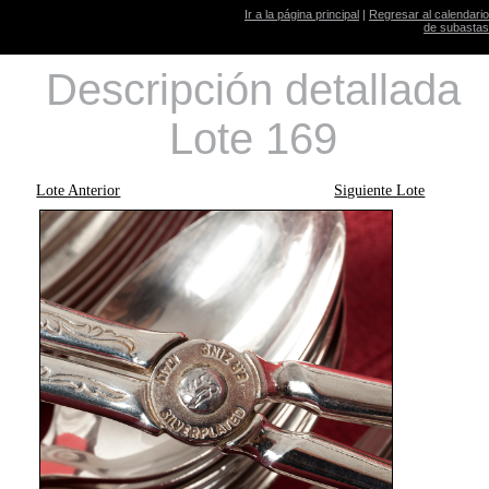
Ir a la página principal
|
Regresar al calendario
de subastas
Descripción detallada
Lote 169
Lote Anterior
Siguiente Lote