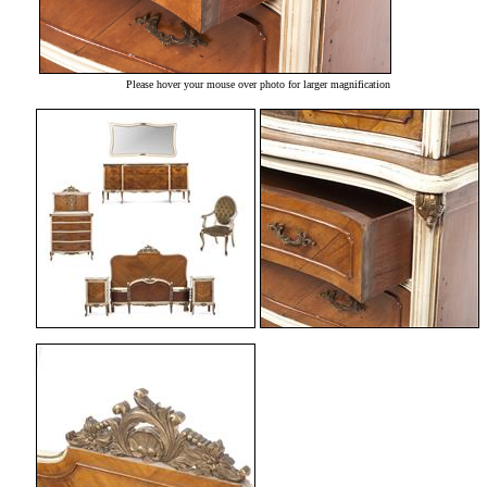
Please hover your mouse over photo for larger magnification