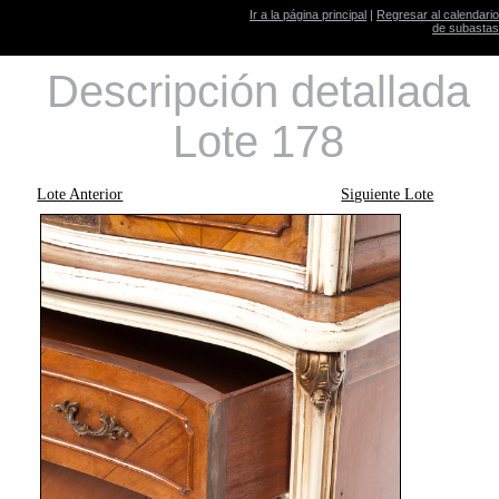
Ir a la página principal
|
Regresar al calendario
de subastas
Descripción detallada
Lote 178
Lote Anterior
Siguiente Lote