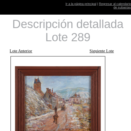
Ir a la página principal
|
Regresar al calendario
de subastas
Descripción detallada
Lote 289
Lote Anterior
Siguiente Lote