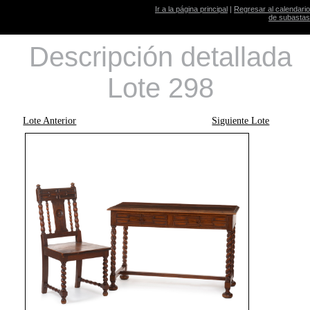
Ir a la página principal
|
Regresar al calendario
de subastas
Descripción detallada
Lote 298
Lote Anterior
Siguiente Lote