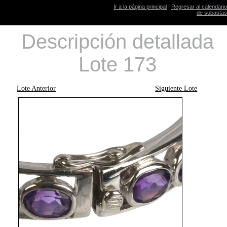
Ir a la página principal
|
Regresar al calendario
de subastas
Descripción detallada
Lote 173
Lote Anterior
Siguiente Lote