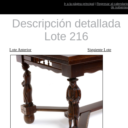
Ir a la página principal
|
Regresar al calendario
de subastas
Descripción detallada
Lote 216
Lote Anterior
Siguiente Lote