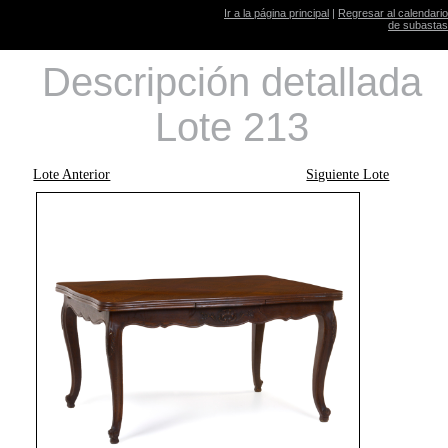
Ir a la página principal
|
Regresar al calendario
de subastas
Descripción detallada
Lote 213
Lote Anterior
Siguiente Lote