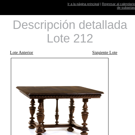
Ir a la página principal
|
Regresar al calendario
de subastas
Descripción detallada
Lote 212
Lote Anterior
Siguiente Lote