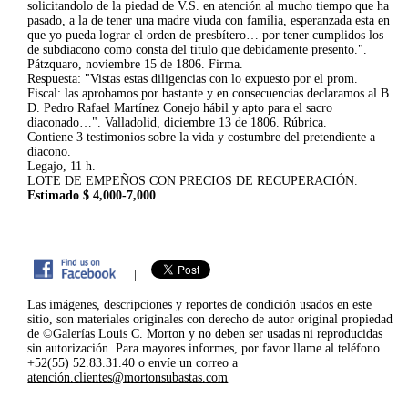
solicitandolo de la piedad de V.S. en atención al mucho tiempo que ha
pasado, a la de tener una madre viuda con familia, esperanzada esta en
que yo pueda lograr el orden de presbítero… por tener cumplidos los
de subdiacono como consta del titulo que debidamente presento.".
Pátzquaro, noviembre 15 de 1806. Firma.
Respuesta: "Vistas estas diligencias con lo expuesto por el prom.
Fiscal: las aprobamos por bastante y en consecuencias declaramos al B.
D. Pedro Rafael Martínez Conejo hábil y apto para el sacro
diaconado…". Valladolid, diciembre 13 de 1806. Rúbrica.
Contiene 3 testimonios sobre la vida y costumbre del pretendiente a
diacono.
Legajo, 11 h.
LOTE DE EMPEÑOS CON PRECIOS DE RECUPERACIÓN.
Estimado $ 4,000-7,000
|
Las imágenes, descripciones y reportes de condición usados en este
sitio, son materiales originales con derecho de autor original propiedad
de ©Galerías Louis C. Morton y no deben ser usadas ni reproducidas
sin autorización. Para mayores informes, por favor llame al teléfono
+52(55) 52.83.31.40 o envíe un correo a
atención.clientes@mortonsubastas.com