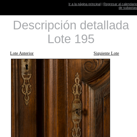
Ir a la página principal
|
Regresar al calendario
de subastas
Descripción detallada
Lote 195
Lote Anterior
Siguiente Lote