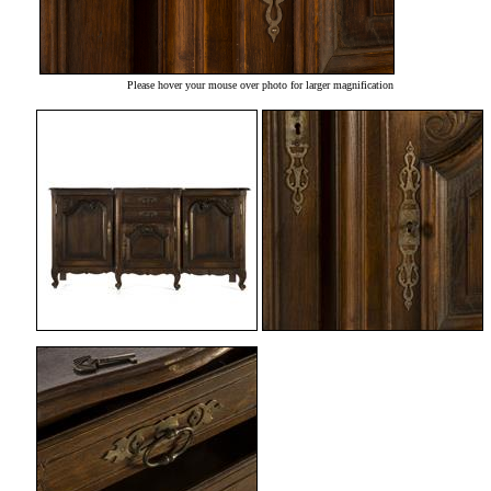
Please hover your mouse over photo for larger magnification