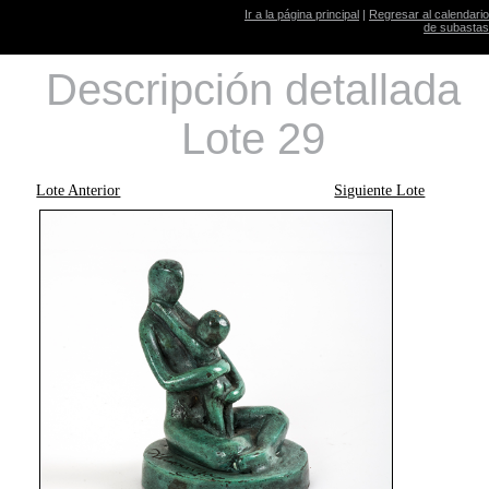
Ir a la página principal
|
Regresar al calendario
de subastas
Descripción detallada
Lote 29
Lote Anterior
Siguiente Lote