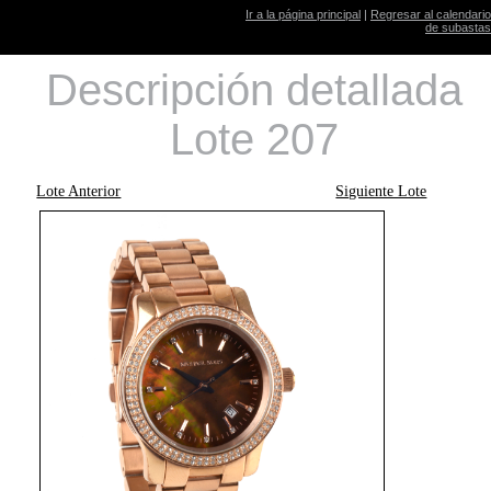
Ir a la página principal
|
Regresar al calendario
de subastas
Descripción detallada
Lote 207
Lote Anterior
Siguiente Lote