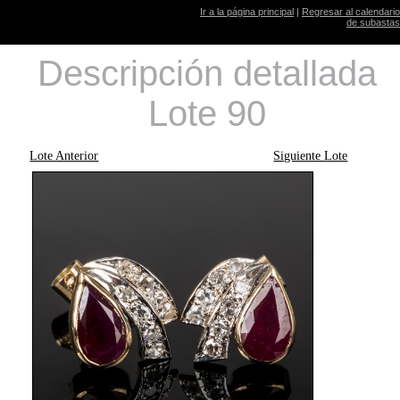
Ir a la página principal
|
Regresar al calendario
de subastas
Descripción detallada
Lote 90
Lote Anterior
Siguiente Lote