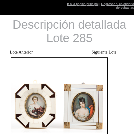
Ir a la página principal
|
Regresar al calendario
de subastas
Descripción detallada
Lote 285
Lote Anterior
Siguiente Lote