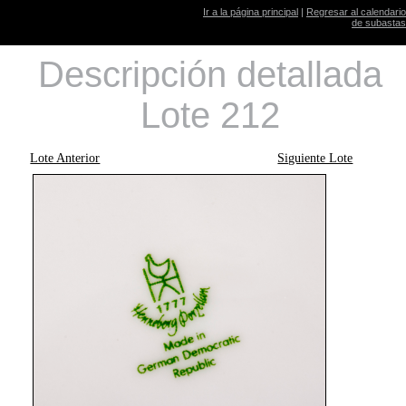
Ir a la página principal
|
Regresar al calendario
de subastas
Descripción detallada
Lote 212
Lote Anterior
Siguiente Lote