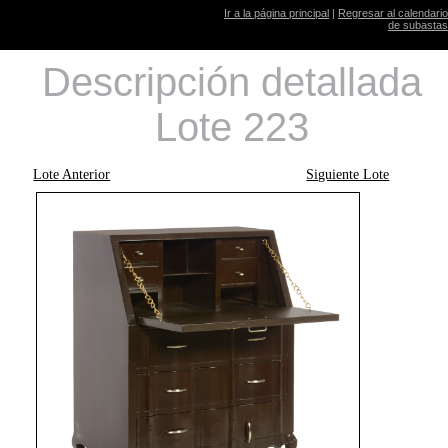
Ir a la página principal
|
Regresar al calendario
de subastas
Descripción detallada
Lote 223
Lote Anterior
Siguiente Lote