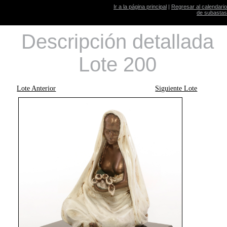
Ir a la página principal
|
Regresar al calendario
de subastas
Descripción detallada
Lote 200
Lote Anterior
Siguiente Lote