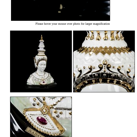
Please hover your mouse over photo for larger magnification