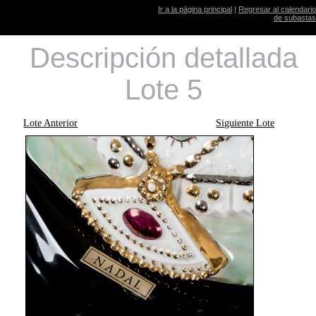
Ir a la página principal
|
Regresar al calendario
de subastas
Descripción detallada
Lote 5
Lote Anterior
Siguiente Lote