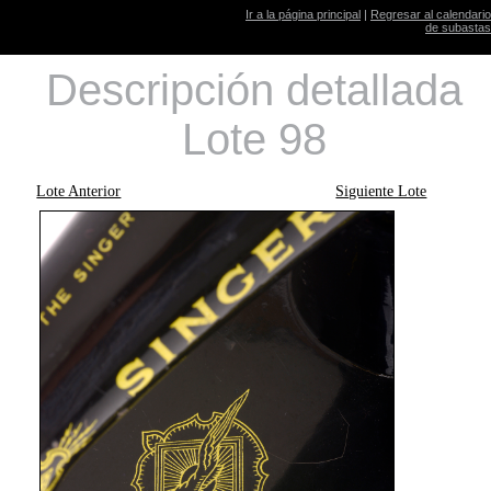
Ir a la página principal
|
Regresar al calendario
de subastas
Descripción detallada
Lote 98
Lote Anterior
Siguiente Lote