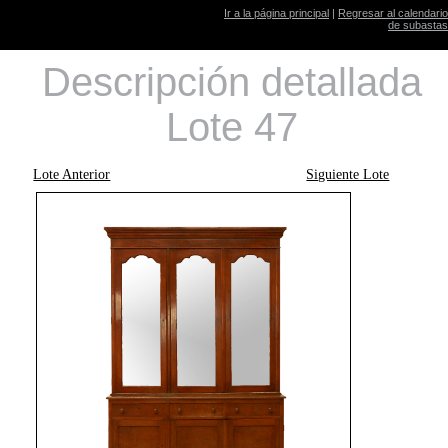
Ir a la página principal
|
Regresar al calendario
de subastas
Descripción detallada
Lote 47
Lote Anterior
Siguiente Lote