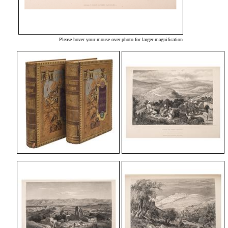
Please hover your mouse over photo for larger magnification