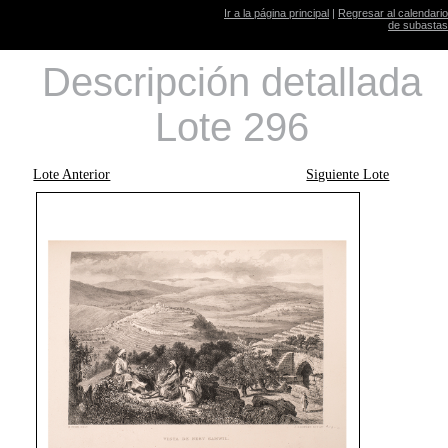
Ir a la página principal
|
Regresar al calendario
de subastas
Descripción detallada
Lote 296
Lote Anterior
Siguiente Lote