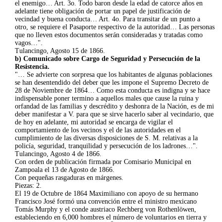
el enemigo… Art. 3o. Todo baron desde la edad de catorce años en
adelante tiene obligación de portar un papel de justificación de
vecindad y buena conducta… Art. 4o. Para transitar de un punto a
otro, se requiere el Pasaporte respectivo de la autoridad… Las personas
que no lleven estos documentos serán consideradas y tratadas como
vagos…".
Tulancingo, Agosto 15 de 1866.
b) Comunicado sobre Cargo de Seguridad y Persecución de la
Resistencia.
"… Se advierte con sorpresa que los habitantes de algunas poblaciones
se han desentendido del deber que les impone el Supremo Decreto de
28 de Noviembre de 1864… Como esta conducta es indigna y se hace
indispensable poner termino a aquellos males que cause la ruina y
orfandad de las familias y descrédito y deshonra de la Nación, es de mi
deber manifestar a V. para que se sirve hacerlo saber al vecindario, que
de hoy en adelante, mi autoridad se encarga de vigilar el
comportamiento de los vecinos y el de las autoridades en el
cumplimiento de las diversas disposiciones de S. M. relativas a la
policía, seguridad, tranquilidad y persecución de los ladrones…".
Tulancingo, Agosto 4 de 1866.
Con orden de publicación firmada por Comisario Municipal en
Zampoala el 13 de Agosto de 1866.
Con pequeñas rasgaduras en márgenes.
Piezas: 2.
El 19 de Octubre de 1864 Maximiliano con apoyo de su hermano
Francisco José formó una convención entre el ministro mexicano
Tomás Murphy y el conde austriaco Rechberg von Rothenlöwen,
estableciendo en 6,000 hombres el número de voluntarios en tierra y