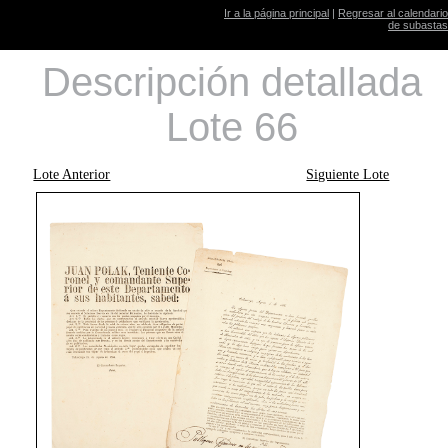
Ir a la página principal
|
Regresar al calendario
de subastas
Descripción detallada
Lote 66
Lote Anterior
Siguiente Lote