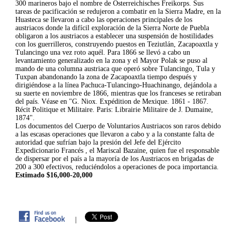
300 marineros bajo el nombre de Österreichisches Freikorps. Sus
tareas de pacificación se redujeron a combatir en la Sierra Madre, en la
Huasteca se llevaron a cabo las operaciones principales de los
austriacos donde la difícil exploración de la Sierra Norte de Puebla
obligaron a los austriacos a establecer una suspensión de hostilidades
con los guerrilleros, construyendo puestos en Teziutlán, Zacapoaxtla y
Tulancingo una vez roto aquél. Para 1866 se llevó a cabo un
levantamiento generalizado en la zona y el Mayor Polak se puso al
mando de una columna austriaca que operó sobre Tulancingo, Tula y
Tuxpan abandonando la zona de Zacapoaxtla tiempo después y
dirigiéndose a la línea Pachuca-Tulancingo-Huachinango, dejándola a
su suerte en noviembre de 1866, mientras que los franceses se retiraban
del país. Véase en "G. Niox. Expédition de Mexique. 1861 - 1867.
Récit Politique et Militaire. Paris: Librairie Militaire de J. Dumaine,
1874".
Los documentos del Cuerpo de Voluntarios Austriacos son raros debido
a las escasas operaciones que llevaron a cabo y a la constante falta de
autoridad que sufrían bajo la presión del Jefe del Ejército
Expedicionario Francés , el Mariscal Bazaine, quien fue el responsable
de dispersar por el país a la mayoría de los Austriacos en brigadas de
200 a 300 efectivos, reduciéndolos a operaciones de poca importancia.
Estimado $16,000-20,000
|