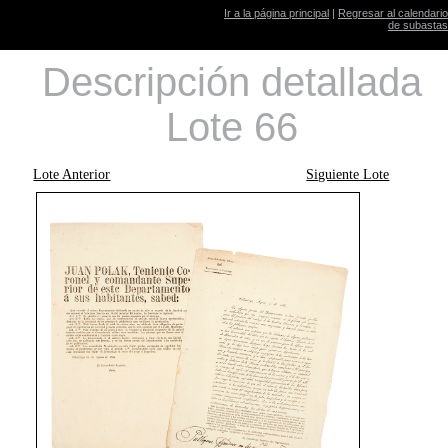
Ir a la página principal
|
Regresar al calendario
de subastas
Descripción detallada
Lote 66
Lote Anterior
Siguiente Lote