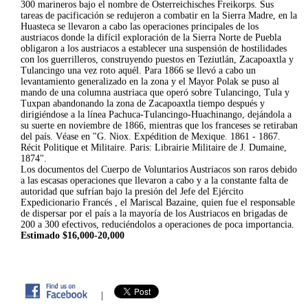
300 marineros bajo el nombre de Österreichisches Freikorps. Sus
tareas de pacificación se redujeron a combatir en la Sierra Madre, en la
Huasteca se llevaron a cabo las operaciones principales de los
austriacos donde la difícil exploración de la Sierra Norte de Puebla
obligaron a los austriacos a establecer una suspensión de hostilidades
con los guerrilleros, construyendo puestos en Teziutlán, Zacapoaxtla y
Tulancingo una vez roto aquél. Para 1866 se llevó a cabo un
levantamiento generalizado en la zona y el Mayor Polak se puso al
mando de una columna austriaca que operó sobre Tulancingo, Tula y
Tuxpan abandonando la zona de Zacapoaxtla tiempo después y
dirigiéndose a la línea Pachuca-Tulancingo-Huachinango, dejándola a
su suerte en noviembre de 1866, mientras que los franceses se retiraban
del país. Véase en "G. Niox. Expédition de Mexique. 1861 - 1867.
Récit Politique et Militaire. Paris: Librairie Militaire de J. Dumaine,
1874".
Los documentos del Cuerpo de Voluntarios Austriacos son raros debido
a las escasas operaciones que llevaron a cabo y a la constante falta de
autoridad que sufrían bajo la presión del Jefe del Ejército
Expedicionario Francés , el Mariscal Bazaine, quien fue el responsable
de dispersar por el país a la mayoría de los Austriacos en brigadas de
200 a 300 efectivos, reduciéndolos a operaciones de poca importancia.
Estimado $16,000-20,000
|