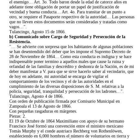
el enemigo… Art. 3o. Todo baron desde la edad de catorce años en
adelante tiene obligación de portar un papel de justificación de
vecindad y buena conducta… Art. 4o. Para transitar de un punto a
otro, se requiere el Pasaporte respectivo de la autoridad… Las personas
que no lleven estos documentos serán consideradas y tratadas como
vagos…".
Tulancingo, Agosto 15 de 1866.
b) Comunicado sobre Cargo de Seguridad y Persecución de la
Resistencia.
"… Se advierte con sorpresa que los habitantes de algunas poblaciones
se han desentendido del deber que les impone el Supremo Decreto de
28 de Noviembre de 1864… Como esta conducta es indigna y se hace
indispensable poner termino a aquellos males que cause la ruina y
orfandad de las familias y descrédito y deshonra de la Nación, es de mi
deber manifestar a V. para que se sirve hacerlo saber al vecindario, que
de hoy en adelante, mi autoridad se encarga de vigilar el
comportamiento de los vecinos y el de las autoridades en el
cumplimiento de las diversas disposiciones de S. M. relativas a la
policía, seguridad, tranquilidad y persecución de los ladrones…".
Tulancingo, Agosto 4 de 1866.
Con orden de publicación firmada por Comisario Municipal en
Zampoala el 13 de Agosto de 1866.
Con pequeñas rasgaduras en márgenes.
Piezas: 2.
El 19 de Octubre de 1864 Maximiliano con apoyo de su hermano
Francisco José formó una convención entre el ministro mexicano
Tomás Murphy y el conde austriaco Rechberg von Rothenlöwen,
estableciendo en 6,000 hombres el número de voluntarios en tierra y