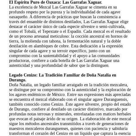
El Espíritu Puro de Oaxaca: Las Garrafas Xaguar.
La excelencia de Mezcal Las Garrafas Xaguar se cimenta en su
profundo respeto por la pureza y la individualidad de cada agave
oaxaqueño. A diferencia de prácticas que buscan la consistencia a
través del ensamble de distintos destilados, Las Garrafas Xaguar elige
destacar el carácter único de cada especie silvestre o semi-cultivada,
como el Tobalá, el Tepextate o el Espadín. Cada mezcal es el resultado
de un proceso artesanal meticuloso: la cocción ancestral en hornos de
tierra, la molienda con tahona, la fermentación natural y la doble
destilación en alambiques de cobre. Esta dedicación a la expresión
singular de cada agave y su terroir específico, junto con un
compromiso con la sustentabilidad y el apoyo a las comunidades
productoras, confiere a cada botella de Las Garrafas Xaguar una
autenticidad y una profundidad de sabor que la distinguen.
Legado Cenizo: La Tradición Familiar de Doña Natalia en
Durango.
Doña Natalia, un legado familiar arraigado en la tradición mezcalera,
se distingue por su compromiso con la autenticidad y la exploración de
los agaves endémicos de México. Entre sus expresiones más apreciadas
se encuentra el mezcal elaborado con el singular agave Duranguensis,
también conocido como Cenizo. Este agave silvestre, propio del estado
de Durango, confiere al destilado un carácter distintivo, marcado por
profundas notas terrosas y minerales, entrelazadas con matices herbales
que evocan el paisaje árido de su origen. La elaboración de este mezcal
sigue los métodos ancestrales transmitidos a través de generaciones de
maestros mezcaleros duranguenses, quienes con paciencia y sabiduría
transforman el corazón del Cenizo en un líquido que captura la esencia