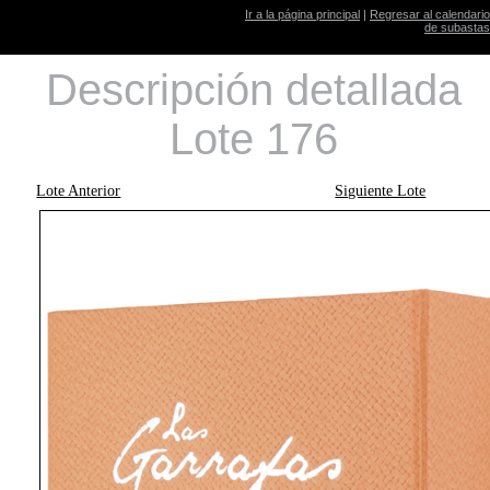
Ir a la página principal
|
Regresar al calendario
de subastas
Descripción detallada
Lote 176
Lote Anterior
Siguiente Lote