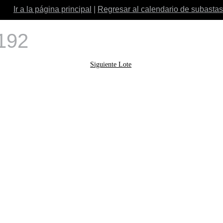
Ir a la página principal
|
Regresar al calendario de subastas
 192
Siguiente Lote