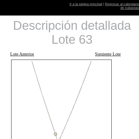
Ir a la página principal
|
Regresar al calendario
de subastas
Descripción detallada
Lote 63
Lote Anterior
Siguiente Lote