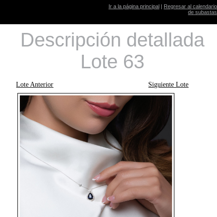
Ir a la página principal
|
Regresar al calendario
de subastas
Descripción detallada
Lote 63
Lote Anterior
Siguiente Lote