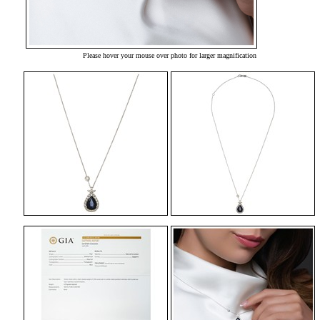
Please hover your mouse over photo for larger magnification