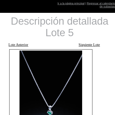
Ir a la página principal
|
Regresar al calendario
de subastas
Descripción detallada
Lote 5
Lote Anterior
Siguiente Lote