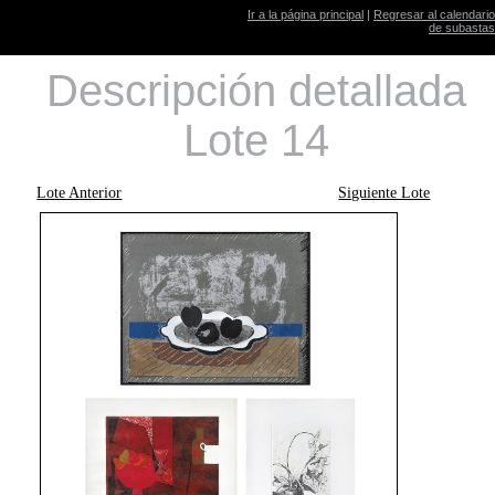
Ir a la página principal
|
Regresar al calendario
de subastas
Descripción detallada
Lote 14
Lote Anterior
Siguiente Lote